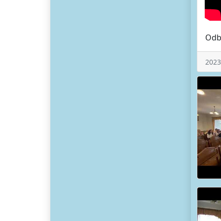
Odby
2023